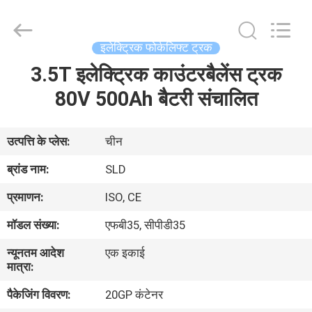
Xiamen
Sealand
Development
Co.,
Ltd..
इलेक्ट्रिक फोर्कलिफ्ट ट्रक
All
Rights
Reserved.
3.5T इलेक्ट्रिक काउंटरबैलेंस ट्रक
घर
80V 500Ah बैटरी संचालित
उत्पादों
उत्पत्ति के प्लेस:
चीन
हमारे
ब्रांड नाम:
SLD
बारे
प्रमाणन:
ISO, CE
में
मॉडल संख्या:
एफबी35, सीपीडी35
न्यूनतम आदेश
एक इकाई
कारखाना
मात्रा:
भ्रमण
पैकेजिंग विवरण:
20GP कंटेनर