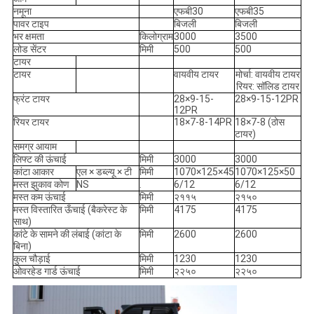
नमूना
एफबी30
एफबी35
पावर टाइप
बिजली
बिजली
भर क्षमता
किलोग्राम
3000
3500
लोड सेंटर
मिमी
500
500
टायर
टायर
वायवीय टायर
मोर्चा: वायवीय टायर
रियर: सॉलिड टायर
फ्रंट टायर
28×9-15-
28×9-15-12PR
12PR
रियर टायर
18×7-8-14PR
18×7-8 (ठोस
टायर)
समग्र आयाम
लिफ्ट की ऊंचाई
मिमी
3000
3000
कांटा आकार
एल × डब्ल्यू × टी
मिमी
1070×125×45
1070×125×50
मस्त झुकाव कोण
NS
.
6/12
6/12
मस्त कम ऊंचाई
मिमी
२११५
२१५०
मस्त विस्तारित ऊँचाई (बैकरेस्ट के
मिमी
4175
4175
साथ)
कांटे के सामने की लंबाई (कांटा के
मिमी
2600
2600
बिना)
कुल चौड़ाई
मिमी
1230
1230
ओवरहेड गार्ड ऊंचाई
मिमी
२२५०
२२५०