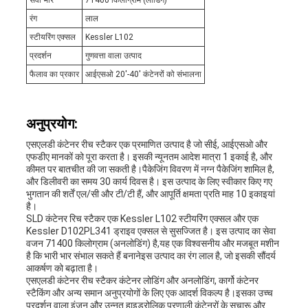
सेवा भार
71400 किलोग्राम (लॉडिंग)
रंग
लाल
स्टीयरिंग एक्सल
Kessler L102
प्रदर्शन
गुणवत्ता वाला उत्पाद
फैलाव का प्रकार
आईएसओ 20'-40' कंटेनरों को संभालना
अनुप्रयोग:
एसएलडी कंटेनर रीच स्टैकर एक प्रमाणित उत्पाद है जो सीई, आईएसओ और
एफडीए मानकों को पूरा करता है। इसकी न्यूनतम आदेश मात्रा 1 इकाई है, और
कीमत पर बातचीत की जा सकती है।पैकेजिंग विवरण में नग्न पैकेजिंग शामिल है,
और डिलीवरी का समय 30 कार्य दिवस है। इस उत्पाद के लिए स्वीकार किए गए
भुगतान की शर्तें एल/सी और टी/टी हैं, और आपूर्ति क्षमता प्रति माह 10 इकाइयां
है।
SLD कंटेनर रिच स्टैकर एक Kessler L102 स्टीयरिंग एक्सल और एक
Kessler D102PL341 ड्राइव एक्सल से सुसज्जित है। इस उत्पाद का सेवा
वजन 71400 किलोग्राम (अनलोडिंग) है,यह एक विश्वसनीय और मजबूत मशीन
है कि भारी भार संभाल सकते हैं बनानेइस उत्पाद का रंग लाल है, जो इसकी सौंदर्य
आकर्षण को बढ़ाता है।
एसएलडी कंटेनर रीच स्टैकर कंटेनर लोडिंग और अनलोडिंग, कार्गो कंटेनर
स्टैकिंग और अन्य समान अनुप्रयोगों के लिए एक आदर्श विकल्प है।इसका उच्च
प्रदर्शन वाला इंजन और उन्नत हाइड्रोलिक प्रणाली कंटेनरों के सुचारू और