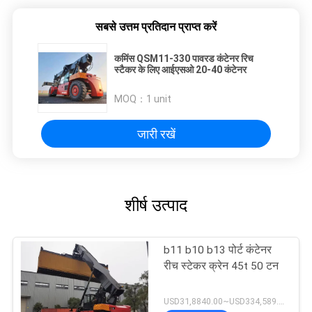
सबसे उत्तम प्रतिदान प्राप्त करें
कमिंस QSM11-330 पावरड कंटेनर रिच
स्टैकर के लिए आईएसओ 20-40 कंटेनर
MOQ：
1 unit
जारी रखें
शीर्ष उत्पाद
b11 b10 b13 पोर्ट कंटेनर
रीच स्टेकर क्रेन 45t 50 टन
USD31,8840.00~USD334,589.00 Unit MOQ:एक इकाई