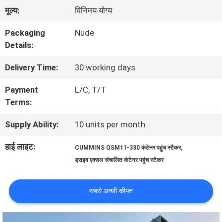
भ्रमण
मूल्य:
विनिमय योग्य
Packaging
Nude
गुणवत्ता
Details:
नियंत्रण
Delivery Time:
30 working days
Payment
L/C, T/T
साइटमैप
Terms:
Supply Ability:
10 units per month
PRIVACY
हाई लाइट:
,
CUMMINS QSM11-330 कंटेनर पहुंच स्टैकर
POLICY
ड्राइव एक्सल संचालित कंटेनर पहुंच स्टैकर
सबसे अच्छी कीमत