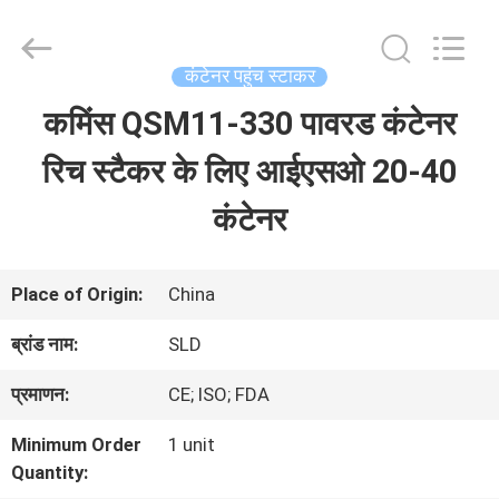
Xiamen
Sealand
Development
Co.,
कंटेनर पहुंच स्टाकर
Ltd..
All
कमिंस QSM11-330 पावरड कंटेनर
घर
Rights
Reserved.
रिच स्टैकर के लिए आईएसओ 20-40
उत्पादों
कंटेनर
हमारे
Place of Origin:
China
बारे
ब्रांड नाम:
SLD
में
प्रमाणन:
CE; ISO; FDA
Minimum Order
1 unit
कारखाना
Quantity: