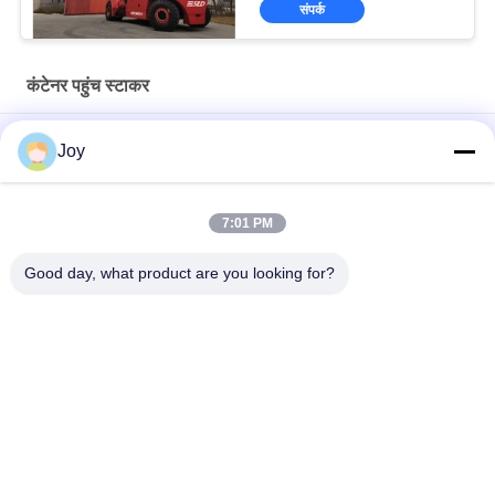
संपर्क
कंटेनर पहुंच स्टाकर
स्ट्रेडर प्रकार कंटेनर रिच स्टैकर आईएसओ 20'-40' कंटेनर हैंडलिंग के लिए
Joy
प्रदर्शन गारंटीकृत कंटेनर रिच स्टैकर Cummins QSM11-330 इंजन और
45000kg भार क्षमता के साथ
7:01 PM
71400 किलोग्राम सेवा वजन कंटेनर लिफ्ट स्टैकर आसान पैंतरेबाज़ी और स्टैकिंग
Good day, what product are you looking for?
आवश्यकताओं के लिए
लोकप्रिय श्रेणियां
सभी
भारी लिफ्ट फोर्कलिफ्ट
डीजल फोर्कलिफ्ट ट्रक