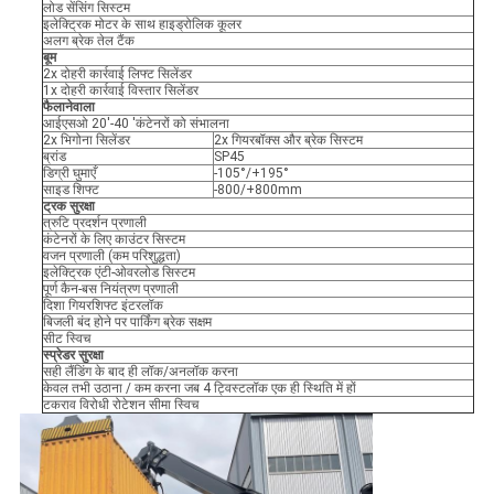
लोड सेंसिंग सिस्टम
इलेक्ट्रिक मोटर के साथ हाइड्रोलिक कूलर
अलग ब्रेक तेल टैंक
बूम
2x दोहरी कार्रवाई लिफ्ट सिलेंडर
1x दोहरी कार्रवाई विस्तार सिलेंडर
फैलानेवाला
आईएसओ 20'-40 'कंटेनरों को संभालना
2x भिगोना सिलेंडर
2x गियरबॉक्स और ब्रेक सिस्टम
ब्रांड
SP45
डिग्री घुमाएँ
-105°/+195°
साइड शिफ्ट
-800/+800mm
ट्रक सुरक्षा
त्रुटि प्रदर्शन प्रणाली
कंटेनरों के लिए काउंटर सिस्टम
वजन प्रणाली (कम परिशुद्धता)
इलेक्ट्रिक एंटी-ओवरलोड सिस्टम
पूर्ण कैन-बस नियंत्रण प्रणाली
दिशा गियरशिफ्ट इंटरलॉक
बिजली बंद होने पर पार्किंग ब्रेक सक्षम
सीट स्विच
स्प्रेडर सुरक्षा
सही लैंडिंग के बाद ही लॉक/अनलॉक करना
केवल तभी उठाना / कम करना जब 4 ट्विस्टलॉक एक ही स्थिति में हों
टकराव विरोधी रोटेशन सीमा स्विच