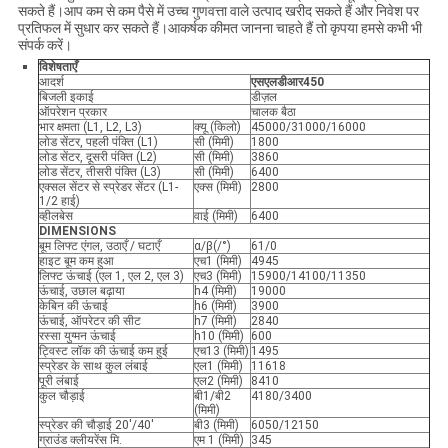
सकते हैं।आप कम से कम पैसे में उच्च गुणवत्ता वाले उत्पाद खरीद सकते हैं और निवेश पर
प्रतिफल में सुधार कर सकते हैं।आकर्षक कीमत जानना चाहते हैं तो कृपया हमसे कभी भी
संपर्क करें।
विशेषताएँ
आदर्श
एसएलडीआर
45
0
बिजली इकाई
डीज़ल
ऑपरेशन प्रकार
चालक बैठा
भार क्षमता (L1, L2, L3)
क्यू (किलो)
45000/31000/16000
लोड सेंटर, पहली पंक्ति (L1)
सी (मिमी)
1800
लोड सेंटर, दूसरी पंक्ति (L2)
सी (मिमी)
3860
लोड सेंटर, तीसरी पंक्ति (L3)
सी (मिमी)
6400
एक्सल सेंटर से स्प्रेडर सेंटर (L1-
एक्स (मिमी)
2800
1/2 हाई)
व्हीलबेस
वाई (मिमी)
6400
DIMENSIONS
बूम लिफ्ट एंगल, उठाएँ / घटाएँ
α/β(/°)
61/0
हाइट बूम कम हुआ
एच1 (मिमी)
4945
लिफ्ट ऊंचाई (एल 1, एल 2, एल 3)
एच3 (मिमी)
15900/14100/11350
ऊंचाई, उछाल बढ़ाया
h4 (मिमी)
19000
केबिन की ऊंचाई
h6 (मिमी)
3900
ऊंचाई, ऑपरेटर की सीट
h7 (मिमी)
2840
रस्सा युग्मन ऊंचाई
h10 (मिमी)
600
ट्विस्ट लॉक की ऊंचाई कम हुई
एच13 (मिमी)
1495
स्प्रेडर के साथ कुल लंबाई
एल1 (मिमी)
11618
पूरी लंबाई
एल2 (मिमी)
8410
कुल चौड़ाई
बी1/बी2
4180/3400
(मिमी)
स्प्रेडर की चौड़ाई 20'/40'
बी3 (मिमी)
6050/12150
ग्राउंड क्लीयरेंस मि.
एम 1 (मिमी)
345