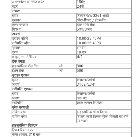
अल्टरनेटर का रेटेड करंट
150ए
बैटरी
24वी
संचरण
ब्रांड
जेडएफ/5WG261 ऑटो
प्रकार
ऑटो-शिफ्ट / इंटरलॉक
क्लच प्रकार
टोर्क परिवर्त्तक
गियर नं।
5एफ/3आर
टायर्स
ड्राइव पहिये
18.00-25 40PR
स्टीयरिंग व्हील
18.00-25 40PR
प्रकार
वायवीय
दबाव
10 बार
मात्रा, सामने/रियर
4/2
टैंक क्षमता
हाइड्रोलिक तेल टैंक
ली
800
ईंधन टैंक
ली
500
ड्राइव एक्सल
ब्रांड
केसलर/जर्मनी
आदर्श
D102PL341
स्टीयरिंग एक्सल
ब्रांड
केसलर/जर्मनी
आदर्श
एल102
स्टीयरिंग
डबल एक्शन सिलेंडर
ब्रेक प्रणाली
सर्विस ब्रेक
हाइड्रोलिक गीला-डिस्क
पार्किंग ब्रेक
बिजली जारी डिस्क ब्रेक, बिजली बंद होने
पर सक्षम
हाइड्रॉलिक सिस्टम
ट्विन पिस्टन पंप
मैक्स।दबाव: 310 बार