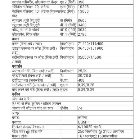
ग्राउंड क्लीयरेंस, व्हीलबेस का केंद्र
एम 2 (मिमी)
350
स्टैकिंग गलियारा 20 'कंटेनर
एस्ट (मिमी)
10225
स्टैकिंग गलियारा 40' कंटेनर त्रिज्या
एस्ट (मिमी)
13050
मोड़
न्यूनतम।धुरी बिंदु दूरी
वा (मिमी)
8605
न्यूनतम।धुरी बिंदु दूरी
बी13 (मिमी)
3400
पहिए, सामने के पहिये
बी10 (मिमी)
3030
व्हीलस्पैन, रियर व्हील
बी11 (मिमी)
2786
वजन
वजन (बिना लदे / लदी)
किलोग्राम
71400/116400
ड्राइव एक्सल पर लोड (बिना लदी /
किलोग्राम
36400/101900
लदी)
स्टीयरिंग एक्सल पर लोड (बिना लदी
किलोग्राम
35000/14500
/ लदी)
प्रदर्शन
यात्रा की गति (बिना लदी / लदी)
किमी/घंटा
25/21
ग्रेडेबिलिटी (बिना लदी / लदी)
%
30/28.8
ट्रैक्टिव बल (अनलडेन)
के.एन.
408
भारोत्तोलन गति (अनलादेन / लदी)
एमएस
0.39/0.28
कम करने की गति (बिना लदी / लदी)
एमएस
0.39/0.39
केबिन
जंगम बंद केबिन
ए / सी से लैस, कूलिंग / हीटिंग फ़ंक्शन
चालक की सीट पर शोर का स्तर
डीबीए
74
यन्त्र
ब्रांड
कमिन्स
प्रकार
QSM11
सिलेंडर संख्या/विस्थापन
6/10820 सेमी3
रेटेड पावर @ रेटेड गति
250 किलोवाट @ 2100 आरपीएम
मैक्स।टॉर्कः
1674एनएम@1500आरपीएम