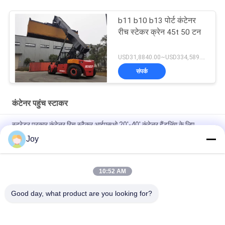
b11 b10 b13 पोर्ट कंटेनर
रीच स्टेकर क्रेन 45t 50 टन
USD31,8840.00~USD334,589.00 Unit MOQ:एक इकाई
संपर्क
कंटेनर पहुंच स्टाकर
स्ट्रेडर प्रकार कंटेनर रिच स्टैकर आईएसओ 20'-40' कंटेनर हैंडलिंग के लिए
Joy
प्रदर्शन गारंटीकृत कंटेनर रिच स्टैकर Cummins QSM11-330 इंजन और
45000kg भार क्षमता के साथ
10:52 AM
71400 किलोग्राम सेवा वजन कंटेनर लिफ्ट स्टैकर आसान पैंतरेबाज़ी और स्टैकिंग
आवश्यकताओं के लिए
Good day, what product are you looking for?
लोकप्रिय श्रेणियां
सभी