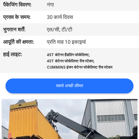
पैकेजिंग विवरण:
नंगा
गुणवत्ता
नियंत्रण
प्रसव के समय:
30 कार्य दिवस
भुगतान शर्तें:
एल/सी, टी/टी
साइटमैप
आपूर्ति की क्षमता:
प्रति माह 10 इकाइयां
हाई लाइट:
,
45T कंटेनर हैंडलिंग फोर्कलिफ्ट
PRIVACY
,
45T कंटेनर फोर्कलिफ्ट रीच स्टेकर
POLICY
CUMMINS इंजन कंटेनर फोर्कलिफ्ट रीच स्टेकर
सबसे अच्छी कीमत