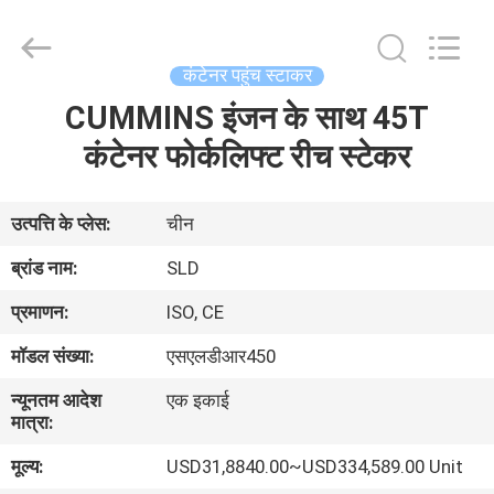
Xiamen
Sealand
Development
Co.,
Ltd..
कंटेनर पहुंच स्टाकर
All
Rights
Reserved.
CUMMINS इंजन के साथ 45T
घर
कंटेनर फोर्कलिफ्ट रीच स्टेकर
उत्पादों
उत्पत्ति के प्लेस:
चीन
हमारे
ब्रांड नाम:
SLD
बारे
प्रमाणन:
ISO, CE
में
मॉडल संख्या:
एसएलडीआर450
न्यूनतम आदेश
एक इकाई
कारखाना
मात्रा:
भ्रमण
मूल्य:
USD31,8840.00~USD334,589.00 Unit