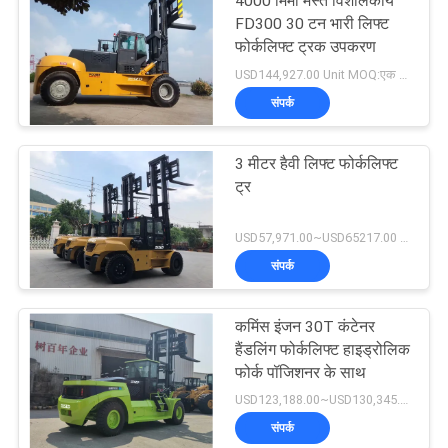
4000 मिमी मस्त विशालकाय
FD300 30 टन भारी लिफ्ट
फोर्कलिफ्ट ट्रक उपकरण
USD144,927.00 Unit MOQ:एक इकाई
संपर्क
3 मीटर हैवी लिफ्ट फोर्कलिफ्ट
ट्र
USD57,971.00~USD65217.00 unit MOQ:एक इकाई
संपर्क
कमिंस इंजन 30T कंटेनर
हैंडलिंग फोर्कलिफ्ट हाइड्रोलिक
फोर्क पॉजिशनर के साथ
USD123,188.00~USD130,345.00/ Unit MOQ:एक इकाई
संपर्क