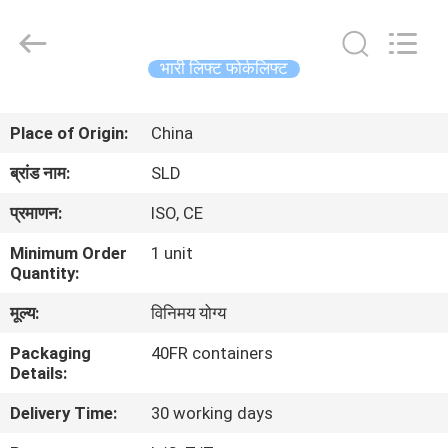
Xiamen
Sealand
Development
Co.,
Ltd..
भारी लिफ्ट फोर्कलिफ्ट
All
Rights
Reserved.
घर
Place of Origin:
China
उत्पादों
ब्रांड नाम:
SLD
प्रमाणन:
ISO, CE
हमारे
Minimum Order
1 unit
बारे
Quantity:
में
मूल्य:
विनिमय योग्य
Packaging
40FR containers
कारखाना
Details:
भ्रमण
Delivery Time:
30 working days