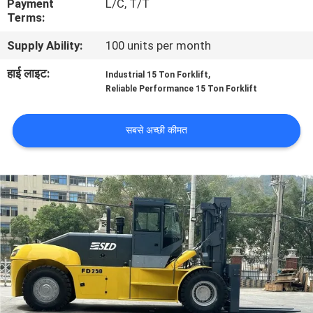
Payment
L/C, T/T
गुणवत्ता
Terms:
नियंत्रण
Supply Ability:
100 units per month
हाई लाइट:
,
Industrial 15 Ton Forklift
साइटमैप
Reliable Performance 15 Ton Forklift
PRIVACY
सबसे अच्छी कीमत
POLICY