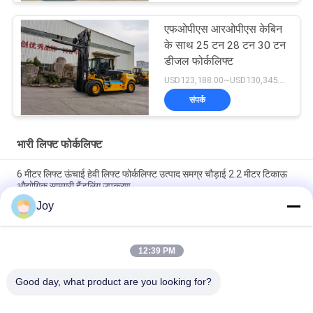
एफओपीएस आरओपीएस केबिन
के साथ 25 टन 28 टन 30 टन
डीजल फोर्कलिफ्ट
USD123,188.00~USD130,345.00/ Unit MOQ:एक इकाई
संपर्क
भारी लिफ्ट फोर्कलिफ्ट
6 मीटर लिफ्ट ऊंचाई हेवी लिफ्ट फोर्कलिफ्ट उत्पाद समग्र चौड़ाई 2.2 मीटर टिकाऊ
औद्योगिक सामग्री हैंडलिंग उपकरण
Joy
बॉक्स प्रकार इनर आउटर मास्ट काउंटरबैलेंस फोर्कलिफ्ट समग्र आकार
7200x2550x3460mm गोदाम के लिए हेवी ड्यूटी लिफ्टिंग वाहन
12:39 PM
210 बार हाइड्रोलिक सिस्टम प्रेशर हेवी लिफ्ट फोर्कलिफ्ट रेटेड क्षमता 16000kgs
कस्टमाइज्ड ओईएम हेवी ड्यूटी कार्यों के लिए आदर्श
Good day, what product are you looking for?
लोकप्रिय श्रेणियां
सभी