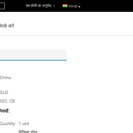
एक बोली का अनुरोध
|
Hindi
पर्क करें
China
SLD
ISO, CE
ियमों:
uantity:
1 unit
विनिमय योग्य