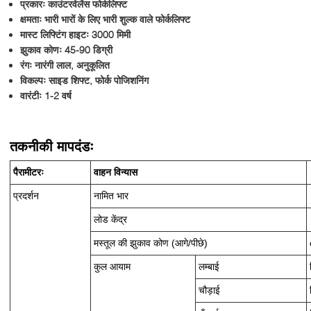
प्रकारः काउंटरवेलेंस फोर्कलिफ्ट
क्षमताः भारी भारों के लिए भारी शुल्क वाले फोर्कलिफ्ट
मास्ट लिफ्टिंग हाइटः 3000 मिमी
झुकाव कोणः 45-90 डिग्री
रंगः नारंगी लाल, अनुकूलित
विकल्पः साइड शिफ्ट, फोर्क पोजिशनिंग
वारंटीः 1-2 वर्ष
तकनीकी मापदंडः
पैरामीटरः
वाहन विन्यास
प्रदर्शन
नामित भार
लोड केंद्र
मस्तूल की झुकाव कोण (आगे/पीछे)
कुल आयाम
लम्बाई
चौड़ाई