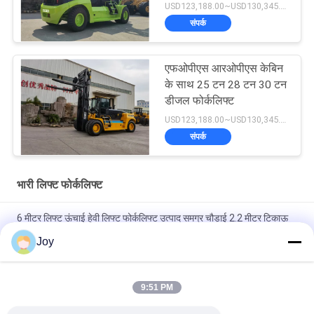
USD123,188.00~USD130,345.00/ Unit MOQ:एक इकाई
संपर्क
एफओपीएस आरओपीएस केबिन
के साथ 25 टन 28 टन 30 टन
डीजल फोर्कलिफ्ट
USD123,188.00~USD130,345.00/ Unit MOQ:एक इकाई
संपर्क
भारी लिफ्ट फोर्कलिफ्ट
6 मीटर लिफ्ट ऊंचाई हेवी लिफ्ट फोर्कलिफ्ट उत्पाद समग्र चौड़ाई 2.2 मीटर टिकाऊ
औद्योगिक सामग्री हैंडलिंग उपकरण
Joy
बॉक्स प्रकार इनर आउटर मास्ट काउंटरबैलेंस फोर्कलिफ्ट समग्र आकार
7200x2550x3460mm गोदाम के लिए हेवी ड्यूटी लिफ्टिंग वाहन
9:51 PM
210 बार हाइड्रोलिक सिस्टम प्रेशर हेवी लिफ्ट फोर्कलिफ्ट रेटेड क्षमता 16000kgs