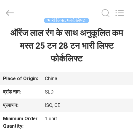
Xiamen
Sealand
Development
Co.,
भारी लिफ्ट फोर्कलिफ्ट
Ltd..
All
ऑरेंज लाल रंग के साथ अनुकूलित कम
घर
Rights
Reserved.
मस्त 25 टन 28 टन भारी लिफ्ट
उत्पादों
फोर्कलिफ्ट
हमारे
Place of Origin:
China
बारे
ब्रांड नाम:
SLD
में
प्रमाणन:
ISO, CE
Minimum Order
1 unit
कारखाना
Quantity: