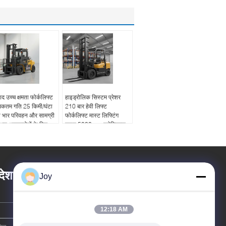
ाद उच्च क्षमता फोर्कलिफ्ट
हाइड्रोलिक सिस्टम प्रेशर
कतम गति 25 किमी/घंटा
210 बार हेवी लिफ्ट
ी भार परिवहन और सामग्री
फोर्कलिफ्ट मास्ट लिफ्टिंग
बंधन अनुप्रयोगों के लिए
हाइट 5000mm इलेक्ट्रिक
ुक्त
डीजल गैसोलीन पावर सोर्स
वेयरहाउस फोर्कलिफ्ट
देश छोड़ दो
Joy
12:18 AM