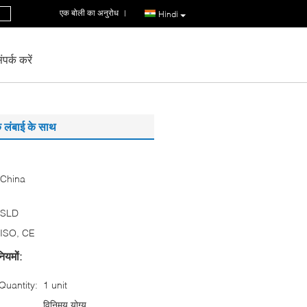
एक बोली का अनुरोध
|
Hindi
पर्क करें
क लंबाई के साथ
China
SLD
ISO, CE
ियमों:
uantity:
1 unit
विनिमय योग्य