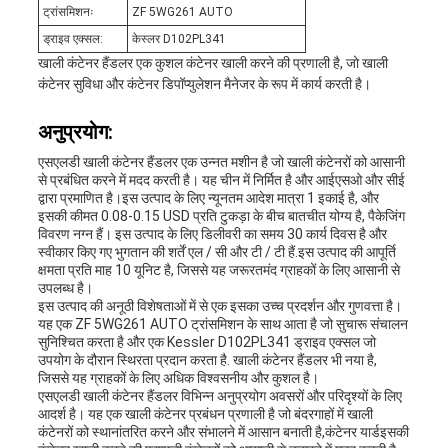
ट्रांसमिशनः
ZF 5WG261 AUTO
ड्राइव एक्सल:
केस्लर D102PL341
खाली कंटेनर हैंडलर एक कुशल कंटेनर खाली करने की प्रणाली है, जो खाली
कंटेनर सुविधा और कंटेनर डिपॉप्युलेशन मैनेजर के रूप में कार्य करती है।
अनुप्रयोग:
एसएलडी खाली कंटेनर हैंडलर एक उन्नत मशीन है जो खाली कंटेनरों को आसानी
से प्रबंधित करने में मदद करती है। यह चीन में निर्मित है और आईएसओ और सीई
द्वारा प्रमाणित है।इस उत्पाद के लिए न्यूनतम आदेश मात्रा 1 इकाई है, और
इसकी कीमत 0.08-0.15 USD प्रति टुकड़ा के बीच बातचीत योग्य है, पैकेजिंग
विवरण नग्न हैं। इस उत्पाद के लिए डिलीवरी का समय 30 कार्य दिवस है और
स्वीकार किए गए भुगतान की शर्तें एल / सी और टी / टी हैं.इस उत्पाद की आपूर्ति
क्षमता प्रति माह 10 यूनिट है, जिससे यह जरूरतमंद ग्राहकों के लिए आसानी से
उपलब्ध है।
इस उत्पाद की अनूठी विशेषताओं में से एक इसका उच्च प्रदर्शन और गुणवत्ता है।
यह एक ZF 5WG261 AUTO ट्रांसमिशन के साथ आता है जो सुचारू संचालन
सुनिश्चित करता है और एक Kessler D102PL341 ड्राइव एक्सल जो
उपयोग के दौरान स्थिरता प्रदान करता है. खाली कंटेनर हैंडलर भी नया है,
जिससे यह ग्राहकों के लिए अधिक विश्वसनीय और कुशल है।
एसएलडी खाली कंटेनर हैंडलर विभिन्न अनुप्रयोग अवसरों और परिदृश्यों के लिए
आदर्श है। यह एक खाली कंटेनर प्रबंधन प्रणाली है जो बंदरगाहों में खाली
कंटेनरों को स्थानांतरित करने और संभालने में आसान बनाती है,कंटेनर यार्डइसकी