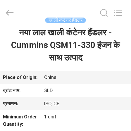
Xiamen
Sealand
Development
Co.,
खाली कंटेनर हैंडलर
Ltd..
All
नया लाल खाली कंटेनर हैंडलर -
घर
Rights
Reserved.
Cummins QSM11-330 इंजन के
उत्पादों
साथ उत्पाद
हमारे
Place of Origin:
China
बारे
ब्रांड नाम:
SLD
में
प्रमाणन:
ISO, CE
Minimum Order
1 unit
कारखाना
Quantity: