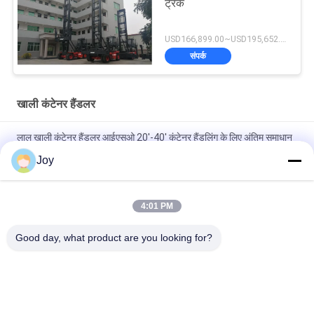
ट्रक
USD166,899.00~USD195,652.00 / unit MOQ:एक इकाई
संपर्क
खाली कंटेनर हैंडलर
लाल खाली कंटेनर हैंडलर आईएसओ 20'-40' कंटेनर हैंडलिंग के लिए अंतिम समाधान
Joy
Kessler D102PL341 ड्राइव एक्सल खाली कंटेनर हैंडलर अनलोडिंग के लिए
71400 किलोग्राम सेवा वजन
4:01 PM
ZF 5WG261 AUTO Transmission Empty Container Handler With
Load Capacity Of 45000kgs Service Weight Of 71400 Kgs
Good day, what product are you looking for?
Unload
लोकप्रिय श्रेणियां
सभी