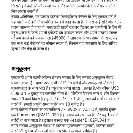
कंटेनर खाली करने की प्रणाली कंटेनरों को आसानी से उतारने में मदद करती है,
जिससे इसे कंटेनरों को खाली करने और आगे के उपयोग के लिए तैयार करने के
लिए आदर्श बनाती है।
इसके अतिरिक्त, यह उत्पाद कंटेनर डिपॉपुलेशन मैनेजर के लिए एकदम सही है।
यह खाली कंटेनरों को प्रबंधित करने में मदद करता है, जिससे उन्हें सॉर्ट और स्टोर
करना आसान हो जाता है।एसएलडी खाली कंटेनर हैंडलर उन कंपनियों के लिए भी
बहुत अच्छा है जिन्हें अपनी इन्वेंट्री का प्रबंधन करने और अपने भंडारण लागत
को कम करने की आवश्यकता है45000 किलोग्राम की भार क्षमता के साथ, यह
एक साथ कई कंटेनरों को संभाल सकता है, जिससे यह व्यवसायों के लिए अधिक
कुशल और तेज़ हो जाता है।
अनुकूलन:
एसएलडी अपने खाली कंटेनर हैंडलर उत्पाद के लिए उत्पाद अनुकूलन सेवाएं
प्रदान करता है। हमारे उत्पाद चीन में निर्मित होते हैं और आईएसओ और सीई
प्रमाणपत्र के साथ आते हैं। न्यूनतम आदेश मात्रा 1 इकाई है,और कीमत USD
0.08-0.15/टुकड़ा पर बातचीत योग्य है। पैकेजिंग विवरण नग्न हैं, और वितरण
समय 30 कार्य दिवस है। हम L / C और T / T के भुगतान की शर्तों को स्वीकार
करते हैं।हमारी आपूर्ति क्षमता प्रति माह 10 यूनिट है।.
हमारे कंटेनर हैंडलर का ट्रांसमिशन ZF 5WG261 AUTO है, जबकि इंजन
एक Cummins QSM11-330 है। उत्पाद का रंग लाल है, और यह 1 वर्ष की
वारंटी के साथ आता है।ड्राइव एक्सल एक Kessler D102PL341 है.
हमारे उत्पाद अनुकूलन सेवाओं में कंटेनर प्रसंस्करण प्रणाली, कंटेनर खाली
करने की सुविधा और खाली कंटेनर प्रबंधन प्रणाली शामिल हैं।