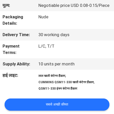
भ्रमण
मूल्य:
Negotiable price USD 0.08-0.15/Piece
Packaging
Nude
गुणवत्ता
Details:
नियंत्रण
Delivery Time:
30 working days
Payment
L/C, T/T
साइटमैप
Terms:
Supply Ability:
10 units per month
PRIVACY
हाई लाइट:
,
लाल खाली कंटेनर हैंडलर
POLICY
,
CUMMINS QSM11-330 खाली कंटेनर हैंडलर
QSM11-330 इंजन कंटेनर हैंडलर
सबसे अच्छी कीमत