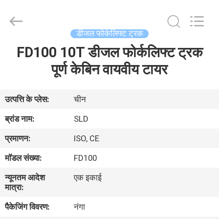
Xiamen
Sealand
Development
Co.,
Ltd..
डीजल फोर्कलिफ्ट ट्रक
All
Rights
Reserved.
FD100 10T डीजल फोर्कलिफ्ट ट्रक
घर
पूर्ण केबिन वायवीय टायर
उत्पादों
उत्पत्ति के प्लेस:
चीन
हमारे
ब्रांड नाम:
SLD
बारे
प्रमाणन:
ISO, CE
में
मॉडल संख्या:
FD100
न्यूनतम आदेश
एक इकाई
कारखाना
मात्रा:
भ्रमण
पैकेजिंग विवरण:
नंगा