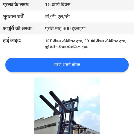
प्रसव के समय:
15 कार्य दिवस
गुणवत्ता
नियंत्रण
भुगतान शर्तें:
टी/टी, एल/सी
आपूर्ति की क्षमता:
प्रति माह 300 इकाइयां
साइटमैप
हाई लाइट:
,
,
10T डीजल फोर्कलिफ्ट ट्रक
FD100 डीजल फोर्कलिफ्ट ट्रक
पूर्ण केबिन डीजल फोर्कलिफ्ट ट्रक
PRIVACY
POLICY
सबसे अच्छी कीमत