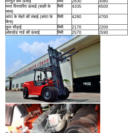
मस्तूल कम ऊंचाई
मिमी
2830
3080
मस्त विस्तारित ऊंचाई (बाक़ी के
मिमी
4335
4500
साथ)
कांटा के चेहरे की लंबाई (कांटा के
मिमी
4280
4700
बिना)
कुल चौड़ाई
मिमी
2170
2200
ओवरहेड गार्ड की ऊंचाई
मिमी
2570
2590