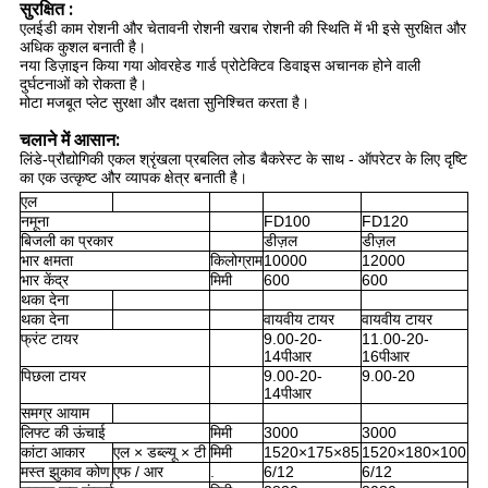
सुरक्षित :
एलईडी काम रोशनी और चेतावनी रोशनी खराब रोशनी की स्थिति में भी इसे सुरक्षित और 
अधिक कुशल बनाती है।
नया डिज़ाइन किया गया ओवरहेड गार्ड प्रोटेक्टिव डिवाइस अचानक होने वाली 
दुर्घटनाओं को रोकता है।
मोटा मजबूत प्लेट सुरक्षा और दक्षता सुनिश्चित करता है।
चलाने में आसान:
लिंडे-प्रौद्योगिकी एकल श्रृंखला प्रबलित लोड बैकरेस्ट के साथ - ऑपरेटर के लिए दृष्टि 
का एक उत्कृष्ट और व्यापक क्षेत्र बनाती है।
एल
नमूना
FD100
FD120
बिजली का प्रकार
डीज़ल
डीज़ल
भार क्षमता
किलोग्राम
10000
12000
भार केंद्र
मिमी
600
600
थका देना
थका देना
वायवीय टायर
वायवीय टायर
फ्रंट टायर
9.00-20-
11.00-20-
14पीआर
16पीआर
पिछला टायर
9.00-20-
9.00-20
14पीआर
समग्र आयाम
लिफ्ट की ऊंचाई
मिमी
3000
3000
कांटा आकार
एल × डब्ल्यू × टी
मिमी
1520×175×85
1520×180×100
मस्त झुकाव कोण
एफ / आर
.
6/12
6/12