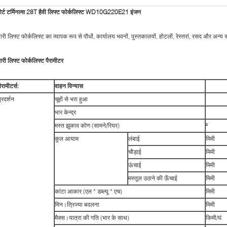
ोर्ट टर्मिनल्स 28T हैवी लिफ्ट फोर्कलिफ्ट WD10G220E21 इंजन
ारी लिफ्ट फोर्कलिफ्ट का व्यापक रूप से पौधों, कार्यालय भवनों, पुस्तकालयों, होटलों, रेस्तरां, रसद और अन्य स
ारी लिफ्ट फोर्कलिफ्ट पैरामीटर
ैरामीटर्स:
वाहन विन्यास
्रदर्शन
चूहों से भरा हुआ
भार केन्द्र
मस्त झुकाव कोण (सामने/रियर)
º
कुल आयाम
लंबाई
मिमी
चौड़ाई
मिमी
ऊंचाई
मिमी
मस्तूल उठाने की ऊँचाई
मिमी
कांटा आकार (एल * डब्ल्यू * एच)
मिमी
मिन।त्रिज्या बदलना
मिमी
मैक्स।यात्रा की गति (भार के साथ)
किमी/घं