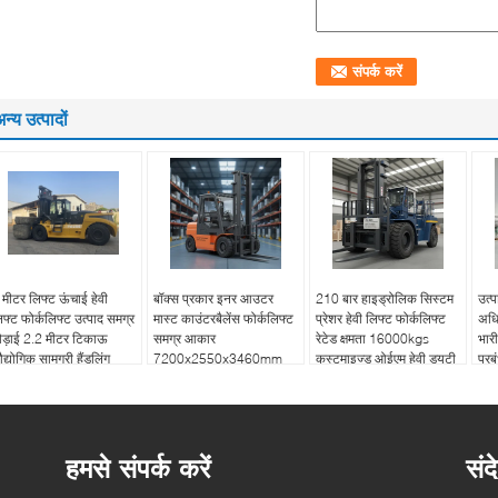
न्य उत्पादों
 मीटर लिफ्ट ऊंचाई हेवी
बॉक्स प्रकार इनर आउटर
210 बार हाइड्रोलिक सिस्टम
उत्प
िफ्ट फोर्कलिफ्ट उत्पाद समग्र
मास्ट काउंटरबैलेंस फोर्कलिफ्ट
प्रेशर हेवी लिफ्ट फोर्कलिफ्ट
अधि
ौड़ाई 2.2 मीटर टिकाऊ
समग्र आकार
रेटेड क्षमता 16000kgs
भार
द्योगिक सामग्री हैंडलिंग
7200x2550x3460mm
कस्टमाइज्ड ओईएम हेवी ड्यूटी
प्रब
पकरण
गोदाम के लिए हेवी ड्यूटी
कार्यों के लिए आदर्श
उपय
लिफ्टिंग वाहन
हमसे संपर्क करें
संद