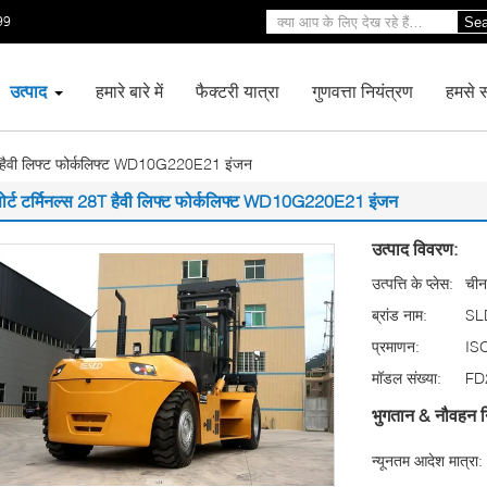
99
Sea
उत्पाद
हमारे बारे में
फैक्टरी यात्रा
गुणवत्ता नियंत्रण
हमसे सं
28T हैवी लिफ्ट फोर्कलिफ्ट WD10G220E21 इंजन
पोर्ट टर्मिनल्स 28T हैवी लिफ्ट फोर्कलिफ्ट WD10G220E21 इंजन
उत्पाद विवरण:
उत्पत्ति के प्लेस:
चीन
ब्रांड नाम:
SL
प्रमाणन:
IS
मॉडल संख्या:
FD
भुगतान & नौवहन न
न्यूनतम आदेश मात्रा: