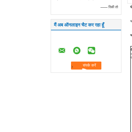
—— रिकी तो
प
भ
मैं अब ऑनलाइन चैट कर रहा हूँ
भ
प
प