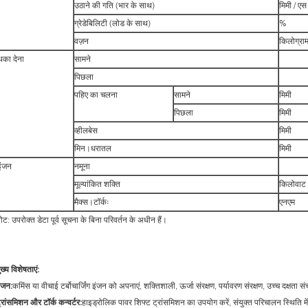
उठाने की गति (भार के साथ)
मिमी / एस
ग्रेडेबिलिटी (लोड के साथ)
%
वज़न
किलोग्रा
थका देना
सामने
पिछला
पहिए का चलना
सामने
मिमी
पिछला
मिमी
व्हीलबेस
मिमी
मिन।धरातल
मिमी
इंजन
नमूना
मूल्यांकित शक्ति
किलोवाट
मैक्स।टॉर्कः
एनएम
ोट: उपरोक्त डेटा पूर्व सूचना के बिना परिवर्तन के अधीन हैं।
ुख्य विशेषताएं
:
ंजन:
कमिंस या वीचाई टर्बोचार्जिंग इंजन को अपनाएं, शक्तिशाली, ऊर्जा संरक्षण, पर्यावरण संरक्षण, उच्च दक्ष
्रांसमिशन और टॉर्क कन्वर्टर:
हाइड्रोलिक पावर शिफ्ट ट्रांसमिशन का उपयोग करें, संयुक्त परिचालन स्थिति म