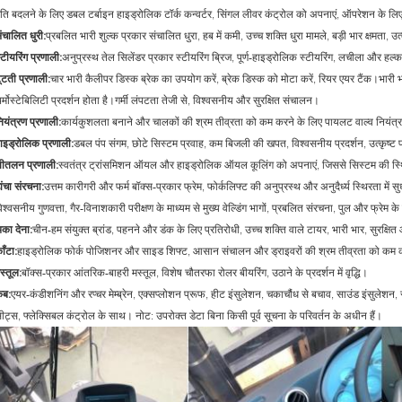
ति बदलने के लिए डबल टर्बाइन हाइड्रोलिक टॉर्क कन्वर्टर, सिंगल लीवर कंट्रोल को अपनाएं, ऑपरेशन के 
ंचालित धुरी
:
प्रबलित भारी शुल्क प्रकार संचालित धुरा, हब में कमी, उच्च शक्ति धुरा मामले, बड़ी भार क्षमता, 
्टीयरिंग प्रणाली:
अनुप्रस्थ तेल सिलेंडर प्रकार स्टीयरिंग ब्रिज, पूर्ण-हाइड्रोलिक स्टीयरिंग, लचीला और हल
ूटती प्रणाली:
चार भारी कैलीपर डिस्क ब्रेक का उपयोग करें, ब्रेक डिस्क को मोटा करें, रियर एयर टैंक।भारी भा
र्मोस्टेबिलिटी प्रदर्शन होता है।गर्मी लंपटता तेजी से, विश्वसनीय और सुरक्षित संचालन।
ियंत्रण प्रणाली:
कार्यकुशलता बनाने और चालकों की श्रम तीव्रता को कम करने के लिए पायलट वाल्व नियं
ाइड्रोलिक प्रणाली:
डबल पंप संगम, छोटे सिस्टम प्रवाह, कम बिजली की खपत, विश्वसनीय प्रदर्शन, उत्कृष्ट 
ीतलन प्रणाली:
स्वतंत्र ट्रांसमिशन ऑयल और हाइड्रोलिक ऑयल कूलिंग को अपनाएं, जिससे सिस्टम की स्थ
ांचा संरचना:
उत्तम कारीगरी और फर्म बॉक्स-प्रकार फ्रेम, फोर्कलिफ्ट की अनुप्रस्थ और अनुदैर्ध्य स्थिरता में 
िश्वसनीय गुणवत्ता, गैर-विनाशकारी परीक्षण के माध्यम से मुख्य वेल्डिंग भागों, प्रबलित संरचना, पुल और फ्रेम के
का देना:
चीन-हम संयुक्त ब्रांड, पहनने और डंक के लिए प्रतिरोधी, उच्च शक्ति वाले टायर, भारी भार, सुरक्ष
ाँटा:
हाइड्रोलिक फोर्क पोजिशनर और साइड शिफ्ट, आसान संचालन और ड्राइवरों की श्रम तीव्रता को कम क
स्तूल:
बॉक्स-प्रकार आंतरिक-बाहरी मस्तूल, विशेष चौतरफा रोलर बीयरिंग, उठाने के प्रदर्शन में वृद्धि।
ैब:
एयर-कंडीशनिंग और रप्चर मेम्ब्रेन, एक्सप्लोशन प्रूफ, हीट इंसुलेशन, चकाचौंध से बचाव, साउंड इंसुलेशन
ीट्स, फ्लेक्सिबल कंट्रोल के साथ। नोट: उपरोक्त डेटा बिना किसी पूर्व सूचना के परिवर्तन के अधीन हैं।