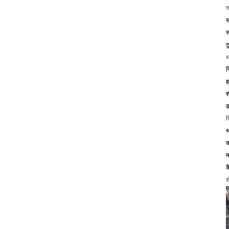
ग
स
स
ट
थ
न
ह
श
ढ
व
थ
क
म
क
स