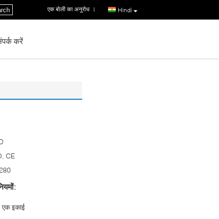
एक बोली का अनुरोध
|
rch
Hindi
पर्क करें
D
O, CE
280
ियमों:
एक इकाई