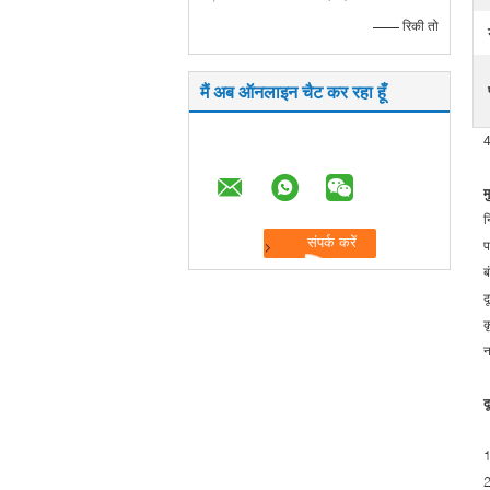
—— रिकी तो
मैं अब ऑनलाइन चैट कर रहा हूँ
4
म
न
प
ब
द
क
न
द
1
2