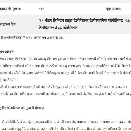
ड्राइव के प्रकार:
4x4
कुल आकार:
17 मीटर लिफ्टिंग हाइट टेलीहैंडलर टेलीस्कोपिक फोर्कलिफ्ट
4.5 
,
प्रमुखता देना:
टेलीहैंडलर 4x4 फोर्कलिफ्ट
.5 टन
टेलीहैंडलर
17 मीटर भारोत्तोलन ऊंचाई के साथ
ुख्य आवेदन:
िर्माण स्थल: निर्माण सामग्री का उतराई और कम दूरी का परिवहन, निर्माण सामग्री को सीधे संचालन स्थलों में 
र विभिन्न सामग्रियों को संभालना और साइटों की सफाई करना;उच्च ऊंचाई वाले इंस्टॉलेशन आदि के लिए एरि
ंदरगाह और औद्योगिक उद्यम: कंटेनरों में पैलेटाइज्ड सामग्री की पैकिंग और अनपैकिंग;विभिन्न प्रकार के कंट
ूरी की हैंडलिंग।
ृषि और पशुपालन: चारागाह में चारे की गांठें और पुआल को संभालना, चारा खिलाना और कचरा साफ करना।
गरपालिका और अग्नि सुरक्षा: नगरपालिका संचालन, अग्नि बचाव आदि के लिए उच्च ऊंचाई वाले प्लेटफार्मों का
ूरबीन फोर्कलिफ्ट की मुख्य विशेषताएं:
. CUMMINS डीजल इंजन, मजबूत शक्ति, ऊर्जा की बचत और पर्यावरण संरक्षण का उपयोग करना, कुशल सं
. डबल टर्बो हाइड्रोलिक टोक़ कनवर्टर, स्टीप्लेस गति परिवर्तन।सिंगल-लीवर कंट्रोल ट्रांसमिशन सिस्टम, आ