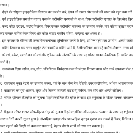
आसान।
. दोहरे पंप संयुक्त हाइड्रोलिक सिस्टम का उपयोग करें, ईंधन की खपत और ऊर्जा की खपत को बहुत कम करें
. पूर्ण हाइड्रोलिक समाक्षीय प्रवाह प्रवर्धन स्टीयरिंग प्रणाली के साथ, रियर स्टीयरिंग एक्सल के लिए मोड़ त
. फ्रंट व्हील ड्राइव, कठोर निलंबन, रियर एक्सल स्टीयरिंग संरचना का उपयोग करके, चार-पहिया ड्राइव प्र
्रंट एक्सल सर्पिल बेवल गियर और व्हील साइड ग्रहीय पहिया, उत्कृष्ट भार क्षमता है।
. इस प्रकार के चेसिस की उच्च विश्वसनीयता सुनिश्चित करने के लिए, अभिन्न फ्रेम का उपयोग, अच्छी 
. वर्किंग डिवाइस चार चरण चतुर्भुज टेलीस्कोपिक वर्किंग आर्म है, टेलीस्कोपिक आर्म बड़े क्रॉस-सेक्शन, उच्च 
. फोर्क्स, बकेट, एक्सटेंशन फोर्क्स और एरियल वर्क प्लेटफॉर्म के साथ यह मॉडल मानक वैकल्पिक हैं।त्वरि
कते हैं।
. समायोज्य दिशा मशीन, वायु सीट, जॉयस्टिक नियंत्रण वाल्व नियंत्रण वितरण वाल्व और कार्य उपकरण
ैठे।
0. रखरखाव-मुक्त बैटरी का उपयोग करना, पंखे के साथ कैब मैच, रेडियो, एयर कंडीशनिंग, अधिक आरामदा
1. वातावरण का पूरा आकार, सुंदर और चिकना;लक्ज़री वाइड व्यू केबिन, कम शोर और अच्छी सीलिंग।
2. सॉफ्ट-एक्सिस हैंडब्रेक की तुलना में इलेक्ट्रॉनिक हैंड ब्रेक के साथ इस श्रृंखला के मॉडल मानक, संचालन क्ष
ैं।
3. मैनुअल सॉफ्ट शाफ्ट ऑफ-ब्रिज तंत्र की तुलना में इलेक्ट्रॉनिक ऑफ-एक्सल फ़ंक्शन के साथ यह श्रृं
्रदर्शन में भी काफी सुधार हुआ है, दो-पहिया ड्राइव और चार-पहिया ड्राइव प्राप्त कर सकते हैं स्विच, विभि
ायर पहनने की डिग्री को कम कर सकता है, बेहतर ढंग से स्तरों की रक्षा कर सकता है।