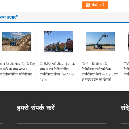
न्य उत्पादों
ुआल ढेर और पेपर रोल के लिए
CUMMINS डीजल इंजन के
किसी न किसी इलाके
T35
ेल क्लैंप के साथ 4WD 3.5
साथ 3 टन टेलीस्कोपिक
टेलीहैंडलर टेलीस्कोपिक
टेल
न टेलीस्कोपिक फोर्कलिफ्ट
फोर्कलिफ्ट लोडर 7m 14m
फोर्कलिफ्ट मिनी 4x4 2.5 टन
फोर
17m
6 मीटर उठाने की ऊँचाई
हमसे संपर्क करें
संद