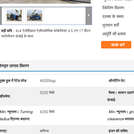
पैकेजिंग विवरण:
प्रसव के समय:
भुगतान शर्तें:
बड़ी छवि :
4x4 टेलीहैंडलर टेलीस्कोपिक फोर्कलिफ्ट 4.5 टन 17 मीटर
आपूर्ति की क्षमता:
भारोत्तोलन ऊंचाई के साथ
संपर्क करें
िस्तृत उत्पाद विवरण
मुख्य हुक में रेटेड लोड:
45000kgs
ऑपरेटिंग वेट:
3200 मिमी
मैक्स। सामान उठाने
व्हीलबेस:
ऊंचाई:
Min.
न्यूनतम।
Turning
4200 मिमी
Min.
न्यूनतम।
gr
adius
त्रिज्या बदलना
:
clearance
धरातल
यन्त्र:
कमिन्स
इंजन की शक्ति: