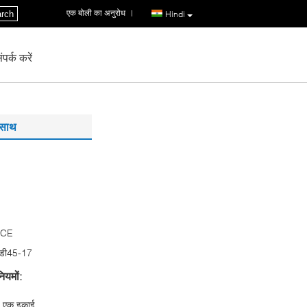
एक बोली का अनुरोध
|
rch
Hindi
पर्क करें
 साथ
 CE
डी45-17
ियमों:
एक इकाई