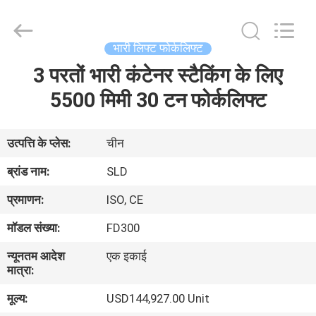
Xiamen
Sealand
Development
Co.,
Ltd..
भारी लिफ्ट फोर्कलिफ्ट
All
Rights
Reserved.
3 परतों भारी कंटेनर स्टैकिंग के लिए
घर
5500 मिमी 30 टन फोर्कलिफ्ट
उत्पादों
उत्पत्ति के प्लेस:
चीन
हमारे
ब्रांड नाम:
SLD
बारे
प्रमाणन:
ISO, CE
में
मॉडल संख्या:
FD300
न्यूनतम आदेश
एक इकाई
कारखाना
मात्रा:
भ्रमण
मूल्य:
USD144,927.00 Unit