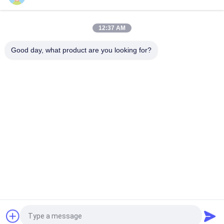
बॉक्स प्रकार इनर आउटर मास्ट काउंटरबैलेंस फोर्कलिफ्ट समग्र आकार
7200x2550x3460mm गोदाम के लिए हेवी ड्यूटी लिफ्टिंग वाहन
12:37 AM
210 बार हाइड्रोलिक सिस्टम प्रेशर हेवी लिफ्ट फोर्कलिफ्ट रेटेड क्षमता 16000kgs
कस्टमाइज्ड ओईएम हेवी ड्यूटी कार्यों के लिए आदर्श
Good day, what product are you looking for?
लोकप्रिय श्रेणियां
सभी
भारी लिफ्ट फोर्कलिफ्ट
डीजल फोर्कलिफ्ट ट्रक
इलेक्ट्रिक फोर्कलिफ्ट 
कंटेनर पहुंच स्टाकर
ट्रक
गैसोलीन एलपीजी 
खाली कंटेनर हैंडलर
फोर्कलिफ्ट
किसी न किसी इलाके 
साइड लोडर फोर्कलिफ्ट
फोर्कलिफ्ट
एक बोली का अनुरोध