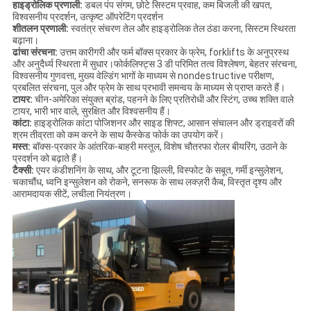
हाइड्रोलिक प्रणाली:
डबल पंप संगम, छोटे सिस्टम प्रवाह, कम बिजली की खपत,
विश्वसनीय प्रदर्शन, उत्कृष्ट ऑपरेटिंग प्रदर्शन
शीतलन प्रणाली:
स्वतंत्र संचरण तेल और हाइड्रोलिक तेल ठंडा करना, सिस्टम स्थिरता
बढ़ाना।
ढांचा संरचना:
उत्तम कारीगरी और फर्म बॉक्स प्रकार के फ्रेम, forklifts के अनुप्रस्थ
और अनुदैर्ध्य स्थिरता में सुधार।फोर्कलिफ्ट्स 3 डी परिमित तत्व विश्लेषण, बेहतर संरचना,
विश्वसनीय गुणवत्ता, मुख्य वेल्डिंग भागों के माध्यम से nondestructive परीक्षण,
प्रबलित संरचना, पुल और फ्रेम के साथ प्रभावी समन्वय के माध्यम से प्राप्त करते हैं।
टायर:
चीन-अमेरिका संयुक्त ब्रांड, पहनने के लिए प्रतिरोधी और स्टिंग, उच्च शक्ति वाले
टायर, भारी भार वाले, सुरक्षित और विश्वसनीय हैं।
कांटा:
हाइड्रोलिक कांटा पोजिशनर और साइड शिफ्ट, आसान संचालन और ड्राइवरों की
श्रम तीव्रता को कम करने के साथ कैस्केड फोर्क का उपयोग करें।
मस्त:
बॉक्स-प्रकार के आंतरिक-बाहरी मस्तूल, विशेष चौतरफा रोलर बीयरिंग, उठाने के
प्रदर्शन को बढ़ाते हैं।
टैक्सी:
एयर कंडीशनिंग के साथ, और टूटना झिल्ली, विस्फोट के सबूत, गर्मी इन्सुलेशन,
चकाचौंध, ध्वनि इन्सुलेशन को रोकने, सनरूफ के साथ लक्ज़री कैब, विस्तृत दृश्य और
आरामदायक सीटें, लचीला नियंत्रण।