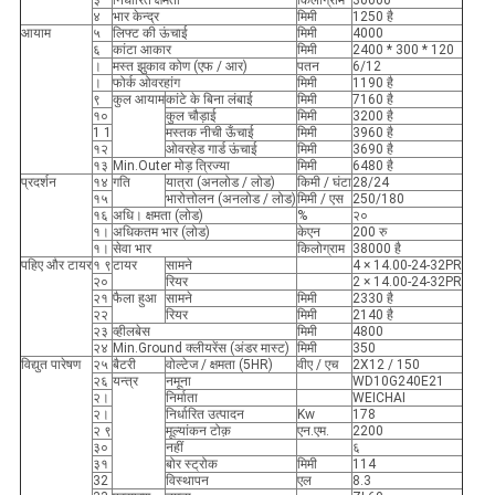
३
निर्धारित क्षमता
किलोग्राम
30000
४
भार केन्द्र
मिमी
1250 है
आयाम
५
लिफ्ट की ऊंचाई
मिमी
4000
६
कांटा आकार
मिमी
2400 * 300 * 120
।
मस्त झुकाव कोण (एफ / आर)
पतन
6/12
।
फोर्क ओवरहांग
मिमी
1190 है
९
कुल आयाम
कांटे के बिना लंबाई
मिमी
7160 है
१०
कुल चौड़ाई
मिमी
3200 है
1 1
मस्तक नीची ऊँचाई
मिमी
3960 है
१२
ओवरहेड गार्ड ऊंचाई
मिमी
3690 है
१३
Min.Outer मोड़ त्रिज्या
मिमी
6480 है
प्रदर्शन
१४
गति
यात्रा (अनलोड / लोड)
किमी / घंटा
28/24
१५
भारोत्तोलन (अनलोड / लोड)
मिमी / एस
250/180
१६
अधि। क्षमता (लोड)
%
२०
१।
अधिकतम भार (लोड)
केएन
200 रु
१।
सेवा भार
किलोग्राम
38000 है
पहिए और टायर
१ ९
टायर
सामने
4 × 14.00-24-32PR
२०
रियर
2 × 14.00-24-32PR
२१
फैला हुआ
सामने
मिमी
2330 है
२२
रियर
मिमी
2140 है
२३
व्हीलबेस
मिमी
4800
२४
Min.Ground क्लीयरेंस (अंडर मास्ट)
मिमी
350
विद्युत पारेषण
२५
बैटरी
वोल्टेज / क्षमता (5HR)
वीए / एच
2X12 / 150
२६
यन्त्र
नमूना
WD10G240E21
२।
निर्माता
WEICHAI
२।
निर्धारित उत्पादन
Kw
178
२ ९
मूल्यांकन टोक़
एन.एम.
2200
३०
नहीं
६
३१
बोर स्ट्रोक
मिमी
114
32
विस्थापन
एल
8.3