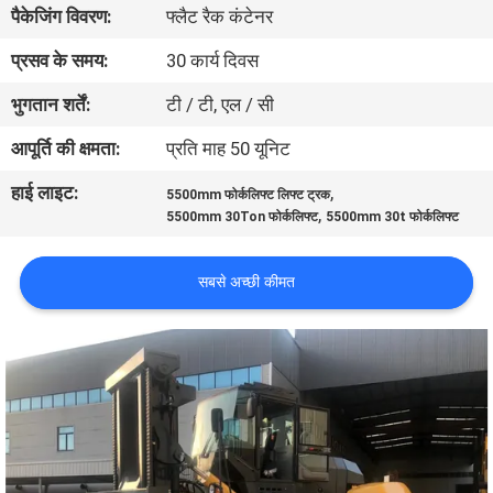
पैकेजिंग विवरण:
फ्लैट रैक कंटेनर
गुणवत्ता
नियंत्रण
प्रसव के समय:
30 कार्य दिवस
भुगतान शर्तें:
टी / टी, एल / सी
साइटमैप
आपूर्ति की क्षमता:
प्रति माह 50 यूनिट
हाई लाइट:
,
5500mm फोर्कलिफ्ट लिफ्ट ट्रक
PRIVACY
,
5500mm 30Ton फोर्कलिफ्ट
5500mm 30t फोर्कलिफ्ट
POLICY
सबसे अच्छी कीमत