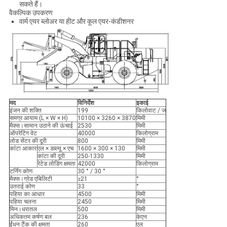
सकते हैं।
वैकल्पिक उपकरण
वार्म एयर ब्लोअर या हीट और कूल एयर-कंडीशनर
मद
विनिर्देश
इकाई
इंजन की शक्ति
199
किलोवाट / ज
समग्र आयाम (L × W × H)
10100 × 3260 × 3870
मिमी
मैक्स।सामान उठाने की ऊंचाई
2530
मिमी
ऑपरेटिंग वेट
40000
किलोग्राम
लोड सेंटर की दूरी
800
मिमी
कांटा आकार
एल × डब्ल्यू × एच
1600 × 300 × 130
मिमी
कांटा की दूरी
250-1330
मिमी
रेटेड लोडिंग क्षमता
42000
किलोग्राम
टर्निंग कोण
30 ° / 30 °
मैक्स।ग्रेड एबिलिटी
≥21
°
उतराई कोण
33
°
पहिया का आधार
4500
मिमी
पहिया चलना
2450
मिमी
मिन।धरातल
500
मिमी
अधिकतम कर्षण बल
236
केएन
ईंधन टैंक की क्षमता
260
एल