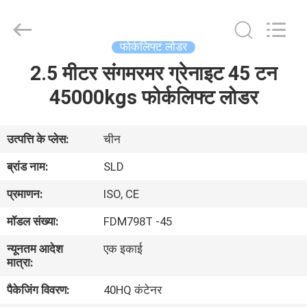
Xiamen
Sealand
Development
Co.,
Ltd..
फोर्कलिफ्ट लोडर
All
Rights
Reserved.
2.5 मीटर संगमरमर ग्रेनाइट 45 टन
घर
45000kgs फोर्कलिफ्ट लोडर
उत्पादों
उत्पत्ति के प्लेस:
चीन
हमारे
ब्रांड नाम:
SLD
बारे
प्रमाणन:
ISO, CE
में
मॉडल संख्या:
FDM798T -45
न्यूनतम आदेश
एक इकाई
कारखाना
मात्रा:
भ्रमण
पैकेजिंग विवरण:
40HQ कंटेनर