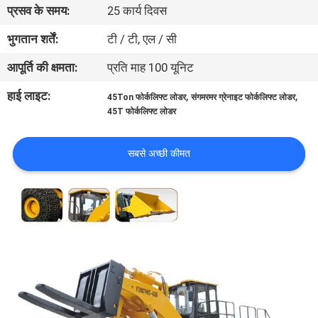
प्रसव के समय:
25 कार्य दिवस
गुणवत्ता
नियंत्रण
भुगतान शर्तें:
टी / टी, एल / सी
आपूर्ति की क्षमता:
प्रति माह 100 यूनिट
साइटमैप
हाई लाइट:
,
,
45Ton फोर्कलिफ्ट लोडर
संगमरमर ग्रेनाइट फोर्कलिफ्ट लोडर
45T फोर्कलिफ्ट लोडर
PRIVACY
POLICY
सबसे अच्छी कीमत