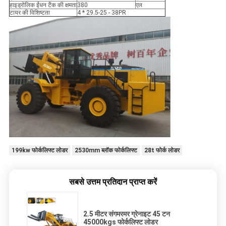
हाइड्रोलिक ईंधन टैंक की क्षमता
380
एल
टायर की विशिष्टता
4 * 29.5-25 - 38PR
199kw फोर्कलिफ्ट लोडर
2530mm ब्लॉक फोर्कलिफ्ट
28t फोर्क लोडर
सबसे उत्तम प्रतिदान प्राप्त करें
2.5 मीटर संगमरमर ग्रेनाइट 45 टन
45000kgs फोर्कलिफ्ट लोडर