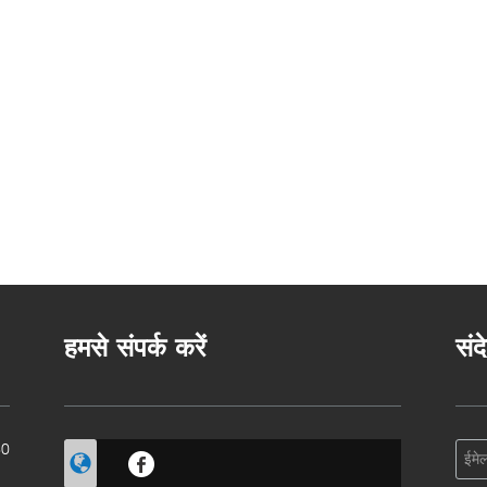
हमसे संपर्क करें
संद
60