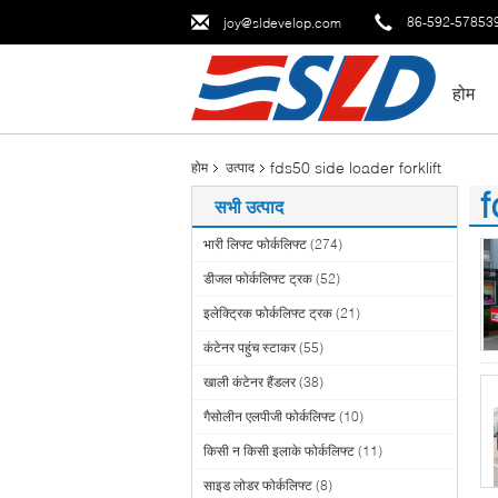
86-592-57853
joy@sldevelop.com
होम
fds50 side loader forklift
होम
उत्पाद
f
सभी उत्पाद
(3
भारी लिफ्ट फोर्कलिफ्ट
(274)
डीजल फोर्कलिफ्ट ट्रक
(52)
इलेक्ट्रिक फोर्कलिफ्ट ट्रक
(21)
कंटेनर पहुंच स्टाकर
(55)
खाली कंटेनर हैंडलर
(38)
गैसोलीन एलपीजी फोर्कलिफ्ट
(10)
किसी न किसी इलाके फोर्कलिफ्ट
(11)
साइड लोडर फोर्कलिफ्ट
(8)